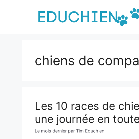
Aller
au
contenu
chiens de compa
Les 10 races de chi
une journée en tout
Le mois dernier
par
Tim Educhien