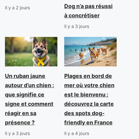
Dog n’a pas réussi
Il y a 2 jours
à concrétiser
Il y a 3 jours
Un ruban jaune
Plages en bord de
autour d’un chien :
mer où votre chien
que signifie ce
est le bienvenu :
signe et comment
découvrez la carte
réagir en sa
des spots dog-
présence ?
friendly en France
Il y a 3 jours
Il y a 4 jours