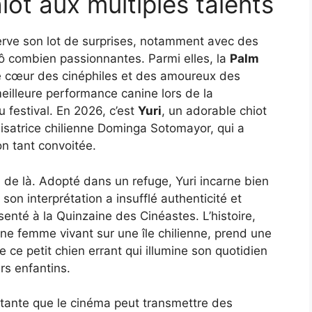
ot aux multiples talents
erve son lot de surprises, notamment avec des
 ô combien passionnantes. Parmi elles, la
Palm
e cœur des cinéphiles et des amoureux des
eilleure performance canine lors de la
u festival. En 2026, c’est
Yuri
, un adorable chiot
lisatrice chilienne Dominga Sotomayor, qui a
on tant convoitée.
in de là. Adopté dans un refuge, Yuri incarne bien
on interprétation a insufflé authenticité et
senté à la Quinzaine des Cinéastes. L’histoire,
eune femme vivant sur une île chilienne, prend une
e ce petit chien errant qui illumine son quotidien
rs enfantins.
atante que le cinéma peut transmettre des