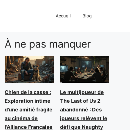
Accueil
Blog
À ne pas manquer
Chien de la casse :
Le multijoueur de
Exploration intime
The Last of Us 2
d’une amitié fragile
abandonné : Des
au cinéma de
joueurs relèvent le
l’Alliance Française
défi que Naughty