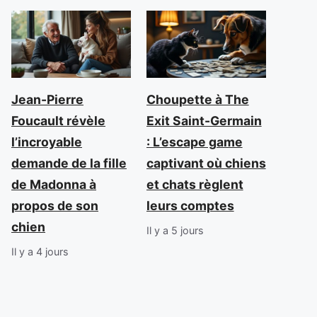
Jean-Pierre
Choupette à The
Foucault révèle
Exit Saint-Germain
l’incroyable
: L’escape game
demande de la fille
captivant où chiens
de Madonna à
et chats règlent
propos de son
leurs comptes
chien
Il y a 5 jours
Il y a 4 jours