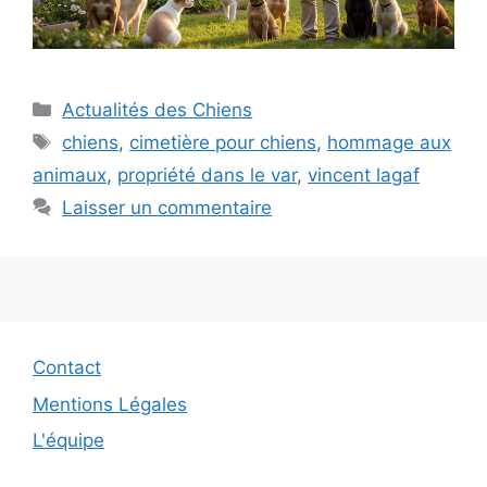
Catégories
Actualités des Chiens
Étiquettes
chiens
,
cimetière pour chiens
,
hommage aux
animaux
,
propriété dans le var
,
vincent lagaf
Laisser un commentaire
Contact
Mentions Légales
L'équipe