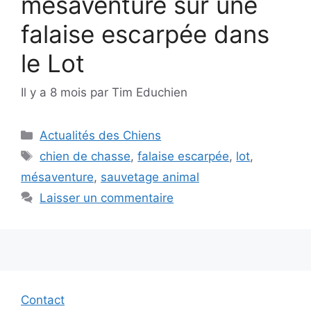
mésaventure sur une
falaise escarpée dans
le Lot
Il y a 8 mois
par
Tim Educhien
Catégories
Actualités des Chiens
Étiquettes
chien de chasse
,
falaise escarpée
,
lot
,
mésaventure
,
sauvetage animal
Laisser un commentaire
Contact