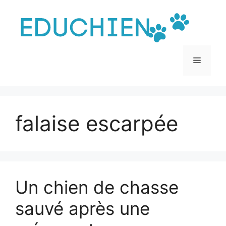
Aller
au
contenu
Menu
falaise escarpée
Un chien de chasse
sauvé après une