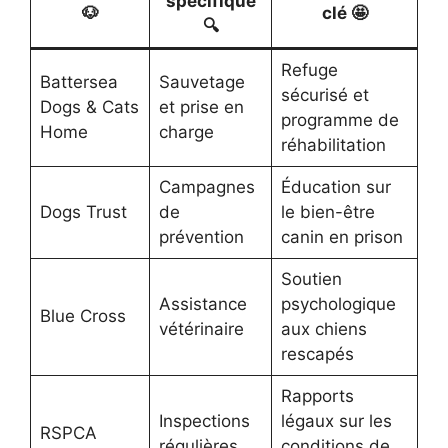
spécifique
🐶
clé 🤩
🔍
Refuge
Battersea
Sauvetage
sécurisé et
Dogs & Cats
et prise en
programme de
Home
charge
réhabilitation
Campagnes
Éducation sur
Dogs Trust
de
le bien-être
prévention
canin en prison
Soutien
Assistance
psychologique
Blue Cross
vétérinaire
aux chiens
rescapés
Rapports
Inspections
légaux sur les
RSPCA
régulières
conditions de