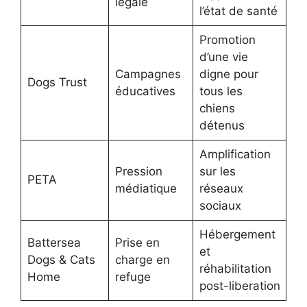
légale
l’état de santé
Promotion
d’une vie
Campagnes
digne pour
Dogs Trust
éducatives
tous les
chiens
détenus
Amplification
Pression
sur les
PETA
médiatique
réseaux
sociaux
Hébergement
Battersea
Prise en
et
Dogs & Cats
charge en
réhabilitation
Home
refuge
post-liberation